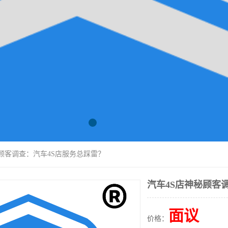
秘顾客调查：汽车4S店服务总踩雷？
汽车4S店神秘顾客
面议
价格：