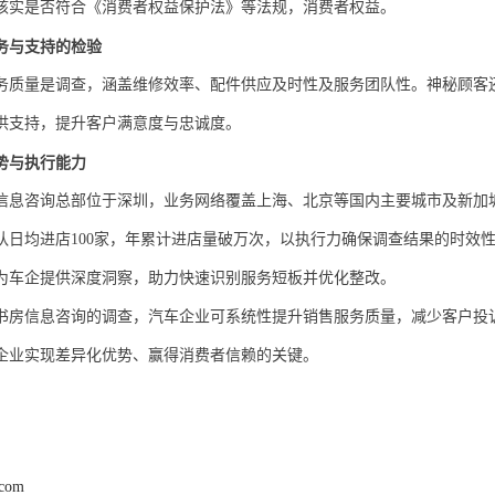
核实是否符合《消费者权益保护法》等法规，消费者权益。
务与支持的检验
务质量是调查，涵盖维修效率、配件供应及时性及服务团队性。神秘顾客
供支持，提升客户满意度与忠诚度。
势与执行能力
信息咨询总部位于深圳，业务网络覆盖上海、北京等国内主要城市及新加
队日均进店100家，年累计进店量破万次，以执行力确保调查结果的时效
为车企提供深度洞察，助力快速识别服务短板并优化整改。
书房信息咨询的调查，汽车企业可系统性提升销售服务质量，减少客户投
企业实现差异化优势、赢得消费者信赖的关键。
.com