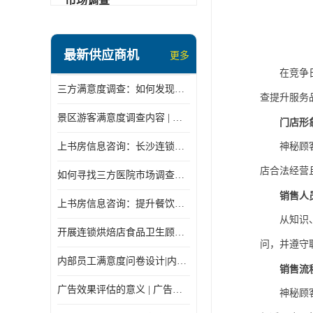
市场调查
最新供应商机
更多
在竞争
三方满意度调查：如何发现潜在商机
查提升服务
景区游客满意度调查内容 | 景区游客满意度调查指标设计
门店形
上书房信息咨询：长沙连锁餐饮神秘顾客怎么做
神秘顾
店合法经营
如何寻找三方医院市场调查机构
销售人
上书房信息咨询：提升餐饮质量的秘密
从知识
开展连锁烘焙店食品卫生顾客满意度调查
问，并遵守
内部员工满意度问卷设计|内部员工满意度调查表
销售流
广告效果评估的意义 | 广告效果评估的重要性有哪些？
神秘顾