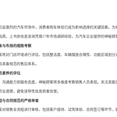
日益激烈的汽车市场中，消费者购车体验已成为影响选择的关键因素。为
品质。上书房信息咨询凭借
17年市场调研经验，为汽车企业提供的神秘
象与布局的细致考察
客将对门店环境进行评估，包括整洁度、车辆摆放合理性、功能区域划分
且具备规范的售后体系。
员素养的评估
、沟通能力到服务态度，神秘顾客将多维度考察销售人员表现。关注其能
职业道德，避免误导性信息损害信誉。
程与合同规范的严格审查
客对销售全流程进行审核，包括客户接待、试驾体验、合同签订等环节，