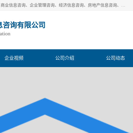
一般经营项目是：市场调研、市场信息咨询、商务信息咨询、商业信息咨询、企业管理咨询、经济信息咨询、房地产信息咨询、投资信息咨询、财务管理咨询、市场调查、数据分析；城市管理信息采集及监测服务；消费行为调查、三方评估调查、客户满意度调查、统计调查、统计分析、统计研究；统计信息咨询、统计培训；生态文明研究；接受合法委托提供企业统计业务及其相关的统计信息咨询；立足中国，洞察全球、独立第三方调研
息咨询有限公司
ation
企业视频
公司介绍
公司动态