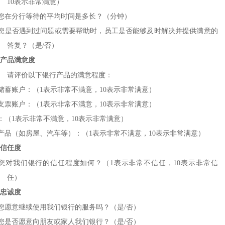
10
表示非常满意）
您在分行等待的平均时间是多长？（分钟）
您是否遇到过问题或需要帮助时，员工是否能够及时解决并提供满意的
答复？（是
/
否）
产品满意度
请评价以下银行产品的满意程度：
储蓄账户：（
1
表示非常不满意，
10
表示非常满意）
支票账户：（
1
表示非常不满意，
10
表示非常满意）
：（
1
表示非常不满意，
10
表示非常满意）
产品（如房屋、汽车等）：（
1
表示非常不满意，
10
表示非常满意）
信任度
您对我们银行的信任程度如何？（
1
表示非常不信任，
10
表示非常信
任）
忠诚度
您愿意继续使用我们银行的服务吗？（是
/
否）
您是否愿意向朋友或家人我们银行？（是
/
否）