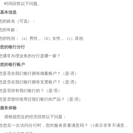
时间回答以下问题。
基本信息
您的姓名（可选）：
您的年龄：
您的性别：（
a
）男性，（
b
）女性，（
c
）其他
您的银行分行
您通常办理业务的分行是哪一家？
您的银行账户
您是否在我们银行拥有储蓄账户？（是
/
否）
您是否在我们银行拥有支票账户？（是
/
否）
您是否持有我们银行的？（是
/
否）
您是否曾经使用过我们银行的产品？（是
/
否）
服务体验
请根据您近的经历回答以下问题：
在您后一次访问分行时，您对服务质量满意吗？（
1
表示非常不满意，