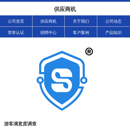
供应商机
公司首页
供应商机
关于我们
公司动态
荣誉认证
招聘中心
客户案例
产品知识
游客满意度调查