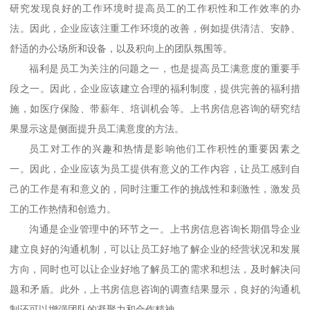
研究发现
良好的工作环境
时
提高
员工
的工作积性和工作效率
的办
法
。因此，企业应该注重工作环境的改善，例如提供清洁、安静、
舒适的办公场所和设备，以及积向上的团队氛围等。
福利是员工为关注的问题之一，也是提高员工满意度的重要手
段之一。因此，企业应该建立合理的福利制度，提供完善的福利措
施，如医疗保险、带薪年、培训机会等
。上书房信息咨询的研究结
果显示这是侧面提升员工满意度的方法。
员工对工作的兴趣和热情是影响他们工作积性的重要因素之
一。因此，企业应该为员工提供有意义的工作内容，让员工感到自
己的工作是有和意义的，同时注重工作的挑战性和刺激性，激发员
工的工作热情和创造力。
沟通是企业管理中的环节之一。
上书房信息咨询长期倡导企业
建立良好的沟通机制
，
可以让员工好地了解企业的经营状况和发展
方向，同时也可以让企业好地了解员工的需求和想法，及时解决问
题和矛盾。此外，
上书房信息咨询的调查结果显示，
良好的沟通机
制还可以增强团队的凝聚力和合作精神。