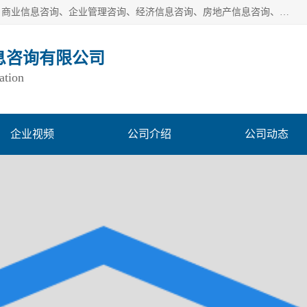
一般经营项目是：市场调研、市场信息咨询、商务信息咨询、商业信息咨询、企业管理咨询、经济信息咨询、房地产信息咨询、投资信息咨询、财务管理咨询、市场调查、数据分析；城市管理信息采集及监测服务；消费行为调查、三方评估调查、客户满意度调查、统计调查、统计分析、统计研究；统计信息咨询、统计培训；生态文明研究；接受合法委托提供企业统计业务及其相关的统计信息咨询；立足中国，洞察全球、独立第三方调研
息咨询有限公司
ation
企业视频
公司介绍
公司动态