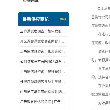
市场调查
员工满
息咨询公司
最新供应商机
更多
度调查方面
三方满意度调查：如何发现潜在商机
在进行
景区游客满意度调查内容 | 景区游客满意度调查指标设计
在问题、改
上书房信息咨询：长沙连锁餐饮神秘顾客怎么做
调查问
时，会根据
如何寻找三方医院市场调查机构
员工满
上书房信息咨询：提升餐饮质量的秘密
的，选择合
开展连锁烘焙店食品卫生顾客满意度调查
在收集
内部员工满意度问卷设计|内部员工满意度调查表
据泄露和滥
广告效果评估的意义 | 广告效果评估的重要性有哪些？
对收集