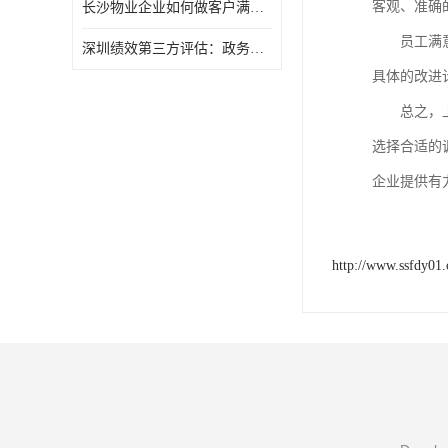
客观、准确
长沙物业企业如何做客户满意度调查
员工满
深圳绩效第三方评估：政务服务窗口满意度第三方调研评估
具体的改进
总之，
选择合适的
企业提供有
http://www.ssfdy01