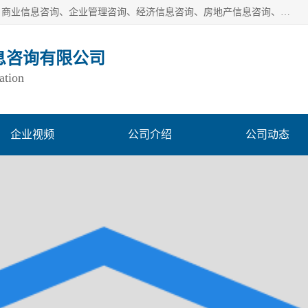
一般经营项目是：市场调研、市场信息咨询、商务信息咨询、商业信息咨询、企业管理咨询、经济信息咨询、房地产信息咨询、投资信息咨询、财务管理咨询、市场调查、数据分析；城市管理信息采集及监测服务；消费行为调查、三方评估调查、客户满意度调查、统计调查、统计分析、统计研究；统计信息咨询、统计培训；生态文明研究；接受合法委托提供企业统计业务及其相关的统计信息咨询；立足中国，洞察全球、独立第三方调研
息咨询有限公司
ation
企业视频
公司介绍
公司动态