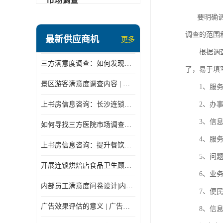
市场调查
要明确
调查的范围
最新供应商机
更多
根据调
三方满意度调查：如何发现潜在商机
了，易于填
景区游客满意度调查内容 | 景区游客满意度调查指标设计
1、服
上书房信息咨询：长沙连锁餐饮神秘顾客怎么做
2、办
3、信
如何寻找三方医院市场调查机构
4、服
上书房信息咨询：提升餐饮质量的秘密
5、问
开展连锁烘焙店食品卫生顾客满意度调查
6、业
内部员工满意度问卷设计|内部员工满意度调查表
7、便
广告效果评估的意义 | 广告效果评估的重要性有哪些？
8、信