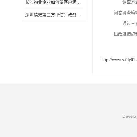
调查方
长沙物业企业如何做客户满意度调查
问卷调查箱
深圳绩效第三方评估：政务服务窗口满意度第三方调研评估
通过三
出改进措施
http://www.ssfdy01
Develop