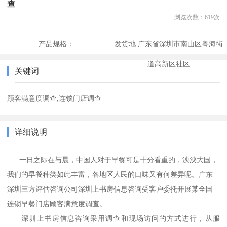
查
浏览次数：
619
次
产品规格：
发货地:
广东省深圳市南山区粤海街
道高新区社区
关键词
顾客满意度调查,连锁门店调查
详细说明
一日之际在与晨，中国人对于早餐可是十分看重的，泱泱大国，
我们的早餐种类如此丰富，各地区人民的口味又有何差异呢。广东
深圳三方评估咨询公司
深圳上书房信息咨询
受客户委托开展某全国
连锁早餐门店顾客满意度调查。
深圳上书房信息咨询
采用调查和现场访问的方式进行，从服