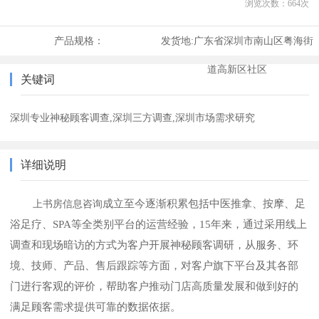
浏览次数：
664
次
产品规格：
发货地:
广东省深圳市南山区粤海街
道高新区社区
关键词
深圳专业神秘顾客调查,深圳三方调查,深圳市场需求研究
详细说明
成立至今逐渐积累包括中医推拿、按摩、足
上书房信息咨询
浴足疗、SPA等全类别平台的运营经验，15年来，通过
采用线上
调查和现场暗访的方式
为客户开展神秘顾客调研
，从服务、环
境、
技师
、产品、
售后跟踪
等方面，对
客户旗下平台及其各部
门
进行客观的评价
，帮助客户
推动
门店
高质量发展
和做到好的
满足
顾客需求
提供可靠的数据依据。