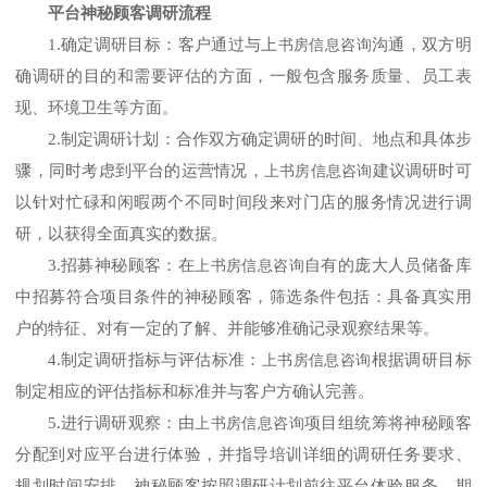
平台神秘顾客调研流程
1.确定调研目标：客户通过与上
沟通，双方明
书房信息咨询
确调研的目的和需要评估的方面，一般包含服务质量、员工表
现、环境卫生等方面。
2.制定调研计划：合作双方确定调研的时间、地点和具体步
骤，同时考虑到平台的运营情况，
建议调研时可
上书房信息咨询
以针对忙碌和闲暇两个不同时间段来对门店的服务情况进行调
研，以获得全面真实的数据。
3.招募神秘顾客：在
自有的庞大人员储备库
上书房信息咨询
中招募符合项目条件的神秘顾客，筛选条件包括：具备真实用
户的特征、对有一定的了解、并能够准确记录观察结果等。
4.制定调研指标与评估标准：
根据调研目标
上书房信息咨询
制定相应的评估指标和标准并与客户方确认完善。
5.进行调研观察：由
项目组统筹
将神秘顾客
上书房信息咨询
分配
到对应平台
进行体验，并
指导培训
详细的调研任务要求
、
规划
时间安排。
神秘顾客按照调研计划前往平台体验服务，期