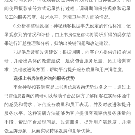
间使用摄影或等方式记录执行过程，调研期间保持观察和记录
员工的服务态度、技术水平、环境卫生等方面的情况。
6.分析和整理数据：
神秘顾客根据事先设定的评估标准，记
录观察到的情况和评价
，由
将调研所得的观察结
上书房信息咨询
果进行汇总整理和分析，归纳出关键问题和改进建议。
7.提供反馈和改进建议：根据调研，向客户方提供详细的调
研，并给出具体的改进建议，建议包含服务质量、员工培训需
求、流程改进等方面，帮助平台提升服务质量和用户满意度。
选择
上
的服务优势
书房信息咨询
平台
神秘顾客调查
是
优势业务之一，
通过
上书房信息咨询
上
的调研
可以帮助
平台品牌方
了解
顾客
在实际体验中
书房信息咨询
的感受和需求，评估服务质量和员工表现，并及时改进和提升
服务水平。这种调研方法能够
为客户
提供客观评估服务质量的
手段，帮助
平台
发现问题、改进服务、提升用户满意度，并增
强品牌形象
，
从而实现持续发展和竞争优势。