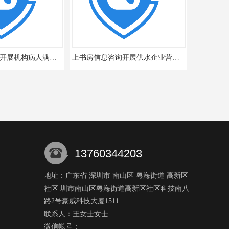
上书房信息咨询开展机构病人满意度调查
上书房信息咨询开展供水企业营境满意度调查
13760344203
地址：广东省 深圳市 南山区 粤海街道 高新区
社区 圳市南山区粤海街道高新区社区科技南八
上书房信息咨询开展深圳市某游乐场游客满意度调查
上书房信息咨询有限公司开展某商场服务深圳三方满意度测评
路2号豪威科技大厦1511
联系人：王女士
女士
微信帐号：