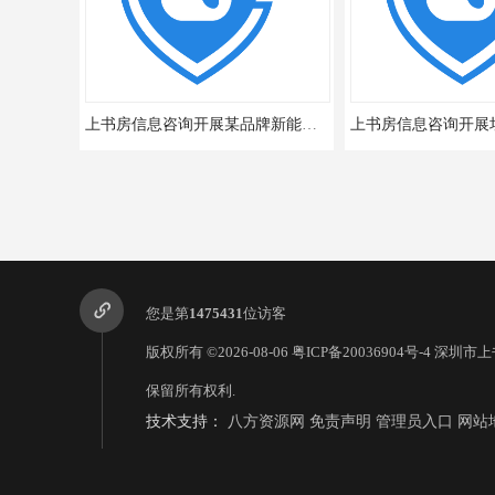
上书房信息咨询开展某品牌新能源汽车满意度市场调研
您是第
1475431
位访客
版权所有 ©2026-08-06
粤ICP备20036904号-4
深圳市上
保留所有权利.
技术支持：
八方资源网
免责声明
管理员入口
网站
上书房信息咨询开展三方医患满意度调查
上书房信息咨询开