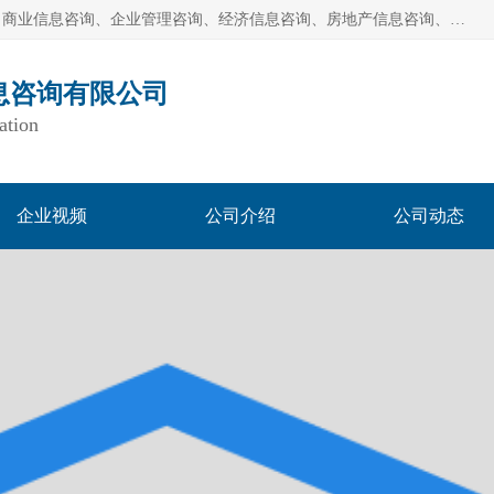
一般经营项目是：市场调研、市场信息咨询、商务信息咨询、商业信息咨询、企业管理咨询、经济信息咨询、房地产信息咨询、投资信息咨询、财务管理咨询、市场调查、数据分析；城市管理信息采集及监测服务；消费行为调查、三方评估调查、客户满意度调查、统计调查、统计分析、统计研究；统计信息咨询、统计培训；生态文明研究；接受合法委托提供企业统计业务及其相关的统计信息咨询；立足中国，洞察全球、独立第三方调研
息咨询有限公司
ation
企业视频
公司介绍
公司动态