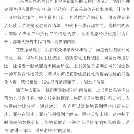
上书房信息咨询公司非常重视报告的实用价值设计。我们的神
秘顾客报告采用
"总-分-总"的结构：开篇是总体评价和发现，让读者
一分钟就能抓住；中间是各门店、各维度的详细分析，供管理者深
入研读；结尾是改进建议清单，明确下一步行动方向。这种结构设
计兼顾了决策层和执行层的信息需求，无论是总经理还是门店店
长，都能从报告中找到自己需要的内容。
在数据呈现上，我们避免堆砌表格和数字，而是善用图表和可
视化工具。得分对比用柱状图，趋势变化用折线图，问题分布用饼
图，让读者一眼就能看出问题所在。上书房信息咨询公司的报告设
计师有教育传播背景，懂得如何把复杂信息转化为容易理解的可视
化内容。我们相信，报告只有被读懂了，才能发挥价值。
除了单次报告，我们看重数据的时间价值。上书房信息咨询公
司为长期合作客户建立服务数据库，将历次调查数据进行归档，支
持纵向对比分析。通过对比，客户可以清楚地看到哪些门店在进
步、哪些在退步，哪些问题得到了解决、哪些反复出现。这种基于
时间轴的数据分析，能够帮助企业评估管理措施的实际效果，避
免
"改进一阵风、过后老样子"的现象。