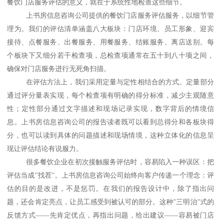
餐饮门店服务评估的意义，就在于系统性地检查这些细节。
上书房信息咨询公司提供的餐饮门店服务评估服务，以细节管
理为。我们的评估清单涵盖八大板块：门店环境、员工形象、迎宾
接待、点餐服务、出餐服务、用餐服务、结账服务、离店送别。每
个板块下又细分若干检查项，总检查项通常在五十到八十项之间，
确保对门店服务进行无死角扫描。
在评估方法上，我们采用定量与定性相结合的方式。定量部分
通过评分量表实现，每个检查项有明确的得分标准，减少主观随意
性；定性部分通过文字描述和现场记录实现，数字背后的情境信
息。上书房信息咨询公司的报告读者既可以看到总得分和各板块得
分，也可以读到具体的问题描述和现场情境，这种立体化的信息呈
现让评估结论有说服力。
很多餐饮企业在初次接触服务评估时，容易陷入一种误区：把
评估当成
"找茬"。上书房信息咨询公司始终向客户传递一个理念：评
估的目的是改进，不是惩罚。在我们的报告设计中，除了指出问
题，还会肯定亮点，让员工感受到被认可的部分。这种"三明治"式的
反馈方式——先肯定优点，再指出问题，给出建议——容易被门店