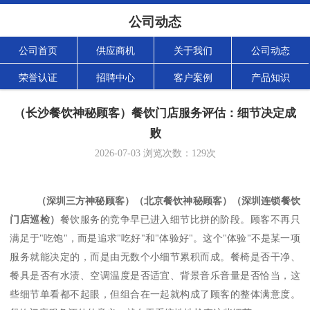
公司动态
公司首页
供应商机
关于我们
公司动态
荣誉认证
招聘中心
客户案例
产品知识
（长沙餐饮神秘顾客）餐饮门店服务评估：细节决定成
败
2026-07-03
浏览次数：
129
次
（深圳三方神秘顾客）（北京餐饮神秘顾客）（深圳连锁餐饮
门店巡检）
餐饮服务的竞争早已进入细节比拼的阶段。顾客不再只
满足于
"吃饱"，而是追求"吃好"和"体验好"。这个"体验"不是某一项
服务就能决定的，而是由无数个小细节累积而成。餐椅是否干净、
餐具是否有水渍、空调温度是否适宜、背景音乐音量是否恰当，这
些细节单看都不起眼，但组合在一起就构成了顾客的整体满意度。