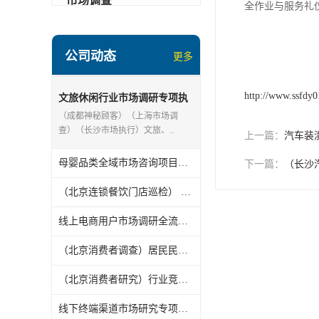
市场调查
全作业与服务礼
公司动态
更多
http://www.ssfdy
文旅休闲行业市场调研专项执
行纪实（北京连锁餐饮门店巡
（成都神秘顾客）（上海市场调
检）
查）（长沙市场执行）文旅、..
上一篇：
汽车装
母婴品类全域市场咨询项目纪实（北京消费者调查）
下一篇：
（长沙
（北京连锁餐饮门店巡检） 线下餐饮业态市场研究专项执行纪实
线上电商用户市场调研全流程纪实（北京消费者调查）
（北京消费者调查）居民民生消费市场咨询项目执行纪实
（北京消费者研究）行业竞品对标市场调研专项纪实
线下终端渠道市场研究专项执行纪实（长沙市场咨询）