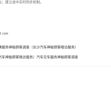
仪；建立途中实时同步机制。
01.com
潢服务神秘顾客调查（长沙汽车神秘顾客暗访服务）
汽车神秘顾客暗访服务）汽车交车服务神秘顾客调查