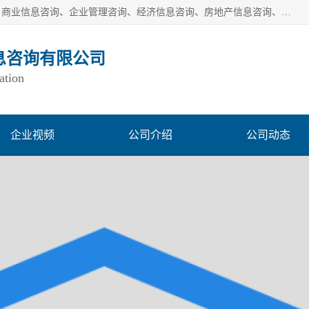
一般经营项目是：市场调研、市场信息咨询、商务信息咨询、商业信息咨询、企业管理咨询、经济信息咨询、房地产信息咨询、投资信息咨询、财务管理咨询、市场调查、数据分析；城市管理信息采集及监测服务；消费行为调查、三方评估调查、客户满意度调查、统计调查、统计分析、统计研究；统计信息咨询、统计培训；生态文明研究；接受合法委托提供企业统计业务及其相关的统计信息咨询；立足中国，洞察全球、独立第三方调研
息咨询有限公司
ation
企业视频
公司介绍
公司动态