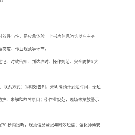
1
时效性与性，是应急体验。上书房信息咨询以车主身
傅态度、作业规范等环节。
登记、时效告知、到达准时、操作规范、安全防护
6 大
障、、联系方式；③时效告知，未明确预计到达时间，无短
防护、未解释故障原因；⑥作业规范，现场未摆放警示
保
30 秒内接听，规范信息登记与时效短信；强化师傅安