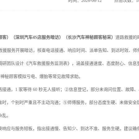
时间：2026-06-12
点击次数：14
顾客）（深圳汽车
4S店服务暗访）（长沙汽车神秘顾客秘采）
道路救援的
车救援服务开展暗访，核查电话接通、响应时间、派单告知、到达时效、师
调研团队设计《汽车救援服务监测表》，涵盖接通速度、态度耐心、信息
标。神秘顾客模拟亏电、爆胎等常见故障求助。
话接通，1 家等待 60 秒无人接听；②信息登记，部分未询问位置、故
准时，个别时严重且不主动沟通；⑤师傅服务，部分态度生硬、未做安全
杂乱。
录响应与服务短板，指出接通慢、告知少、到达不准、服务生硬。建议确