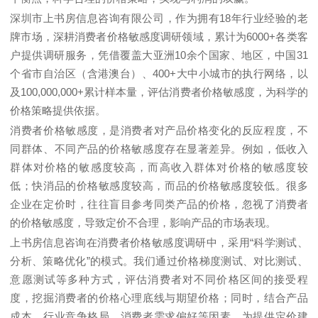
深圳市上书房信息咨询有限公司，作为拥有
18
年行业经验的老
牌市场，深耕消费者价格敏感度调研领域，累计为
6000+
各类客
户提供调研服务，凭借覆盖大亚洲
10
余个国家、地区，中国
31
个省市自治区（含港澳台）、
400+
大中小城市的执行网络，以
及
100,000,000+
累计样本量，评估消费者价格敏感度，为科学的
价格策略提供依据。
消费者价格敏感度，是消费者对产品价格变化的反应程度，不
同群体、不同产品的价格敏感度存在显著差异。例如，低收入
群体对价格的敏感度较高，而高收入群体对价格的敏感度较
低；快消品的价格敏感度较高，而品的价格敏感度较低。很多
企业在定价时，往往盲目参考同类产品的价格，忽视了消费者
的价格敏感度，导致定价不合理，影响产品的市场表现。
上书房信息咨询在消费者价格敏感度调研中，采用
“
科学测试、
分析、策略优化
”
的模式。我们通过价格梯度测试、对比测试、
意愿测试等多种方式，评估消费者对不同价格区间的接受程
度，挖掘消费者的价格心理底线与期望价格；同时，结合产品
成本、行业竞争格局、消费者需求偏好等因素，为提供定价建