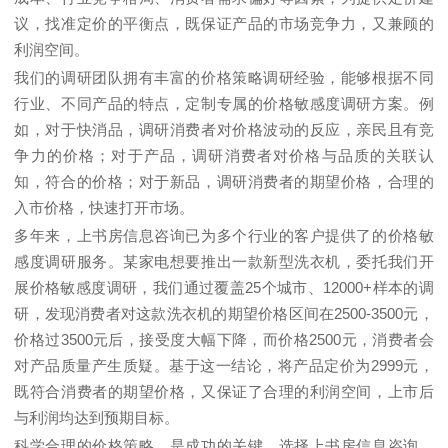
议，找准定价的平衡点，既保证产品的市场竞争力，又兼顾的
利润空间。
我们的调研团队拥有丰富的价格策略调研经验，能够根据不同
行业、不同产品的特点，定制专属的价格敏感度调研方案。例
如，对于快消品，调研消费者对价格波动的反应，亲民且有竞
争力的价格；对于产品，调研消费者对价格与品质的关联认
知，符合的价格；对于新品，调研消费者的期望价格，合理的
入市价格，快速打开市场。
多年来，上书房信息咨询已为多个行业的客户提供了的价格敏
感度调研服务。某家电想要推出一款新型洗衣机，委托我们开
展价格敏感度调研，我们通过覆盖
25
个城市、
12000+
样本的调
研，发现消费者对这款洗衣机的期望价格区间在
2500-3500
元，
价格过
3500
元后，接受度大幅下降，而价格
2500
元，消费者会
对产品质量产生质疑。基于这一结论，将产品定价为
2999
元，
既符合消费者的期望价格，又保证了合理的利润空间，上市后
与利润均达到预期目标。
科学合理的价格策略，是成功的关键。选择上书房信息咨询，