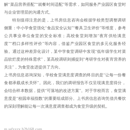
解“菜品营养搭配”“就餐时间适配”等需求，如同服务产业园区食堂时
与企业管理层的沟通方式。
特别值得注意的是，上书房信息咨询会根据学校类型调整调研
侧重：中小学食堂强化
“食品安全认知”“餐具卫生评价”等维度，参考
公共事业单位食堂的安全标准；高校食堂则增加“夜宵供给满意
度”“档口多样性评价”等内容，借鉴产业园区食堂的多元化服务经
验。通过这种差异化设计，某中学食堂调研中发现“低年级学生对菜
品软烂度的特殊需求”，某高校调研则捕捉到“考研学生对夜宵营养的
关注”，为食堂改进提供了方向。
上书房信息咨询深知，学校食堂满意度调查的终目的是
“让每一份餐
食都承载成长关怀”。因此，我们的调研报告不仅呈现满意度得分，
会结合样本数据，提供“可落地的改进方案”。对于学校而言，食堂满
意度是“校园幸福指数”的重要组成部分。上书房信息咨询凭借共餐饮
的深刻理解能让每一次满意度调查都成为食堂升级的契机。
m.ssfxxzx.b2b168.com