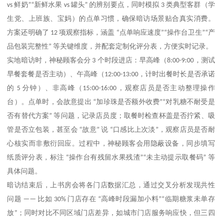
vs
鲜奶
”“
新鲜水果
vs
罐头
”
的辨别要点，同时模拟
3
类典型客群（学
生党、上班族、宝妈）的点单习惯，确保暗访场景贴合真实消费。
方案还明确了
12
项观察指标，涵盖
“
点单响应速度
”“
操作台卫生
”“
产
品包装完整性
”
等关键维度，并配套定制化评分表，方便实时记录。
实地暗访时，神秘顾客会分
3
个时段进店：早高峰（
8:00-9:00
，测试
早餐套餐是否主动）、午高峰（
12:00-13:00
，计时出餐时长是否承诺
的
5
分钟）、非高峰（
15:00-16:00
，观察店员是否主动整理操作
台）。点单时，会故意提出
“
加珍珠是否额外收费
”“
对乳糖不耐受是
否有替代方案
”
等问题，记录店员度；取餐时检查杯盖是否拧紧、吸
管是否立包装，甚至会
“
故意
”
说
“
口感比上次淡
”
，观察店员是否耐
心核实而非敷衍回应。过程中，神秘顾客会用隐蔽设备，同步填写
纸质评分表，标注
“
操作台有残留水果残渣
”“
未主动提示取餐码
”
等
具体问题。
暗访结束后，上书房会将各门店数据汇总，通过交叉分析发现共性
问题
——
比如
30%
门店存在
“
高峰时段漏加小料
”“
临期糖浆未单存
放
”
；同时对比不同区域门店差异，如城市门店服务响应快，但三四