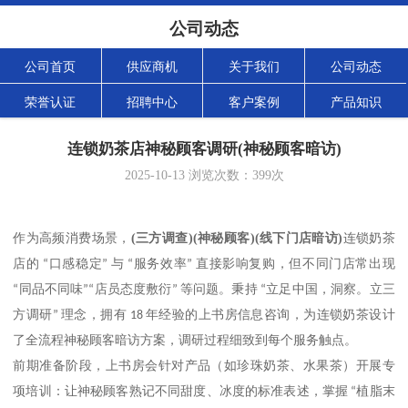
公司动态
公司首页
供应商机
关于我们
公司动态
荣誉认证
招聘中心
客户案例
产品知识
连锁奶茶店神秘顾客调研(神秘顾客暗访)
2025-10-13
浏览次数：
399
次
(
三方调查
)(
神秘顾客
)(
线下门店暗访
)
作为高频消费场景，
连锁奶茶
店的
“
口感稳定
”
与
“
服务效率
”
直接影响复购，但不同门店常出现
“
同品不同味
”“
店员态度敷衍
”
等问题。秉持
“
立足中国，洞察。立三
方调研
”
理念，拥有
18
年经验的上书房信息咨询，为连锁奶茶设计
了全流程神秘顾客暗访方案，调研过程细致到每个服务触点。
前期准备阶段，上书房会针对产品（如珍珠奶茶、水果茶）开展专
项培训：让神秘顾客熟记不同甜度、冰度的标准表述，掌握
“
植脂末