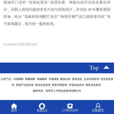
线城市门店对
“
定制化需求
”
处理生硬。终输出的不仅包含量化评
分，还附上典型问题的录音片段与现场照片，并结合
18
年餐饮调研
经验，给出
“
高峰时段增配打包员
”“
每周开展产品口感校准培训
”
等
可落地建议，助力统一服务标准。
m.ssfxxzx.b2b168.com
Top
主营产品：市场调研 商圈调研 神秘顾客 市场调查 数据分析 投资信息 企业管理咨询 经济信息咨
询 房地产信息咨询 商业信息咨询 财务管理咨询 市场信息咨询 商务信息咨询
版权所有：深圳市上书房信息咨询有限公司
首页
在线QQ
13760344203
在线留言