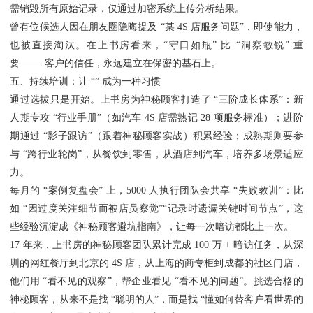
需销毁所有原始记录，仅通过加密系统上传分析结果。
曾有位候选人因在朋友圈隐晦提及 “某 4S 店服务问题”，即使能力，
也被直接淘汰。在上书房看来，“守口如瓶” 比 “洞察敏锐” 重
要 —— 客户的信任，永远建立在保密的基石上。
五、持续培训：让 “” 成为一种习惯
通过选拔只是开始。上书房为神秘顾客打造了 “三阶成长体系”：新
人期专攻 “行业手册”（如汽车 4S 店需熟记 28 项服务标准）；进阶
期通过 “影子跟访”（跟着神秘顾客实战）积累经验；成熟期则要参
与 “跨行业轮岗”，从餐饮到零售，从酒店到汽车，培养多场景适应
力。
每月的 “案例复盘会” 上，5000 人执行团队会共享 “失败教训”：比
如 “因过度关注细节而被店员察觉”“记录时遗漏关键时间节点”，这
些经验沉淀成《神秘顾客避坑指南》，让每一次暗访都比上一次。
17 年来，上书房的神秘顾客团队累计完成 100 万 + 暗访任务，从深
圳的网红餐厅到北京的 4S 店，从上海的商专柜到成都的社区门店，
他们用 “看不见的观察”，帮企业看见 “看不见的问题”。挑选合格的
神秘顾客，从来不是找 “聪明的人”，而是找 “懂如何替客户看世界的