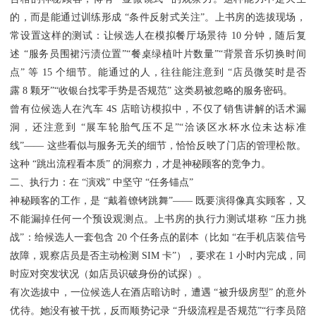
的，而是能通过训练形成 “条件反射式关注”。上书房的选拔现场，
常设置这样的测试：让候选人在模拟餐厅场景待 10 分钟，随后复
述 “服务员围裙污渍位置”“餐桌绿植叶片数量”“背景音乐切换时间
点” 等 15 个细节。能通过的人，往往能注意到 “店员微笑时是否
露 8 颗牙”“收银台找零手势是否规范” 这类易被忽略的服务密码。
曾有位候选人在汽车 4S 店暗访模拟中，不仅了销售讲解的话术漏
洞，还注意到 “展车轮胎气压不足”“洽谈区水杯水位未达标准
线”—— 这些看似与服务无关的细节，恰恰反映了门店的管理松散。
这种 “跳出流程看本质” 的洞察力，才是神秘顾客的竞争力。
二、执行力：在 “演戏” 中坚守 “任务锚点”
神秘顾客的工作，是 “戴着镣铐跳舞”—— 既要演得像真实顾客，又
不能漏掉任何一个预设观测点。上书房的执行力测试堪称 “压力挑
战”：给候选人一套包含 20 个任务点的剧本（比如 “在手机店装信号
故障，观察店员是否主动检测 SIM 卡”），要求在 1 小时内完成，同
时应对突发状况（如店员识破身份的试探）。
有次选拔中，一位候选人在酒店暗访时，遭遇 “被升级房型” 的意外
优待。她没有被干扰，反而顺势记录 “升级流程是否规范”“行李员陪