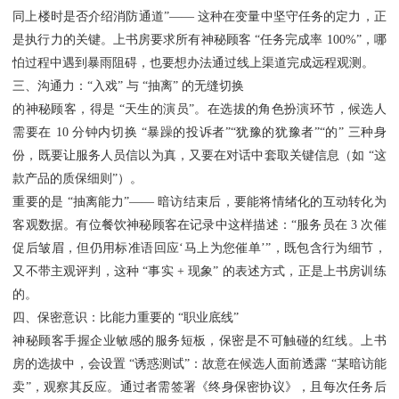
同上楼时是否介绍消防通道”—— 这种在变量中坚守任务的定力，正
是执行力的关键。上书房要求所有神秘顾客 “任务完成率 100%”，哪
怕过程中遇到暴雨阻碍，也要想办法通过线上渠道完成远程观测。
三、沟通力：“入戏” 与 “抽离” 的无缝切换
的神秘顾客，得是 “天生的演员”。在选拔的角色扮演环节，候选人
需要在 10 分钟内切换 “暴躁的投诉者”“犹豫的犹豫者”“的” 三种身
份，既要让服务人员信以为真，又要在对话中套取关键信息（如 “这
款产品的质保细则”）。
重要的是 “抽离能力”—— 暗访结束后，要能将情绪化的互动转化为
客观数据。有位餐饮神秘顾客在记录中这样描述：“服务员在 3 次催
促后皱眉，但仍用标准语回应‘马上为您催单’”，既包含行为细节，
又不带主观评判，这种 “事实 + 现象” 的表述方式，正是上书房训练
的。
四、保密意识：比能力重要的 “职业底线”
神秘顾客手握企业敏感的服务短板，保密是不可触碰的红线。上书
房的选拔中，会设置 “诱惑测试”：故意在候选人面前透露 “某暗访能
卖”，观察其反应。通过者需签署《终身保密协议》，且每次任务后