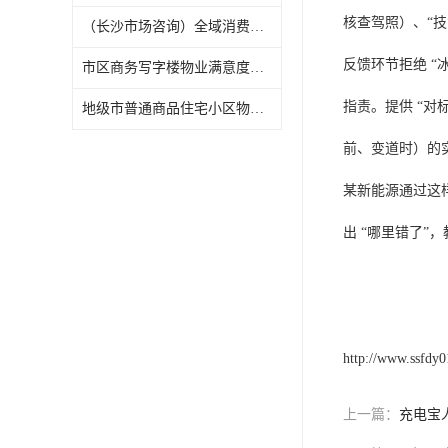
核查驾照）、“
（长沙市场咨询）全域消费品市场调研项目全流程纪实
反馈环节拒绝 “
市区商务写字楼物业满意度专项调研（长沙满意度调查）
指责。提供 “对
地级市普通商品住宅小区物业满意度专项调研（长沙满意度调查）
前、变道时）的
某新能源通过这样
出 “哪里错了”
http://www.ssfdy
上一篇：
充电宝