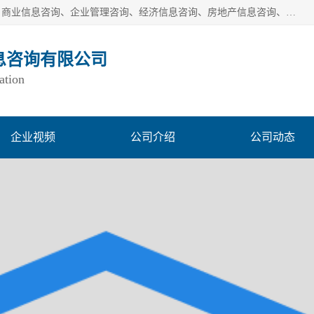
一般经营项目是：市场调研、市场信息咨询、商务信息咨询、商业信息咨询、企业管理咨询、经济信息咨询、房地产信息咨询、投资信息咨询、财务管理咨询、市场调查、数据分析；城市管理信息采集及监测服务；消费行为调查、三方评估调查、客户满意度调查、统计调查、统计分析、统计研究；统计信息咨询、统计培训；生态文明研究；接受合法委托提供企业统计业务及其相关的统计信息咨询；立足中国，洞察全球、独立第三方调研
息咨询有限公司
ation
企业视频
公司介绍
公司动态