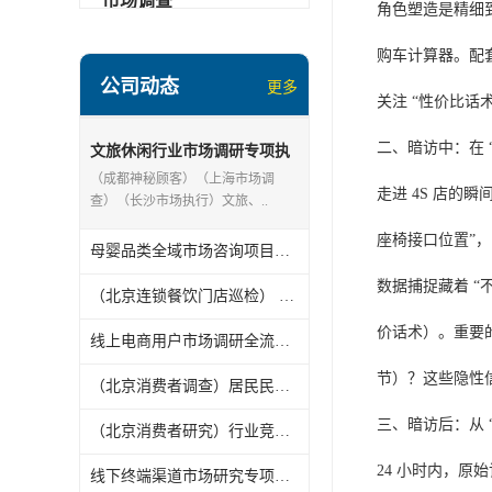
市场调查
角色塑造是精细到
购车计算器。配套
公司动态
更多
关注 “性价比话
二、暗访中：在 
文旅休闲行业市场调研专项执
行纪实（北京连锁餐饮门店巡
（成都神秘顾客）（上海市场调
走进 4S 店的
检）
查）（长沙市场执行）文旅、..
座椅接口位置”
母婴品类全域市场咨询项目纪实（北京消费者调查）
数据捕捉藏着 “
（北京连锁餐饮门店巡检） 线下餐饮业态市场研究专项执行纪实
价话术）。重要
线上电商用户市场调研全流程纪实（北京消费者调查）
节）？这些隐性信
（北京消费者调查）居民民生消费市场咨询项目执行纪实
三、暗访后：从 “
（北京消费者研究）行业竞品对标市场调研专项纪实
24 小时内，原
线下终端渠道市场研究专项执行纪实（长沙市场咨询）