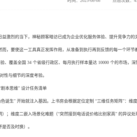
时间：2025-08-08
点击次数：45
日益激烈的当下，神秘顾客暗访已成为企业优化服务体验、提升竞争力的
然而，要使这一工具真正发挥作用，从准备到执行再到反馈的每一个环节
业经验、覆盖全国 34 个省级行政区、每月执行样本量达 10000 个的市
场对性与细节的深度考验。
“剧本思维” 设计任务清单
角色诞生” 开始就注入基因。上书房会根据定位定制 “三维任务矩阵”：
明）；维度二嵌入场景化难题（“突然接到电话说价格比别家高” 的异议
杯是否及时换）。