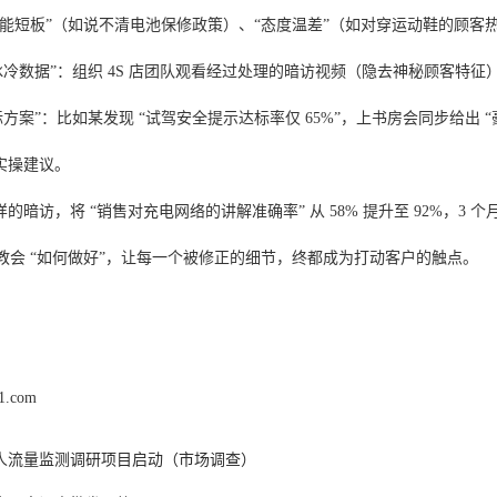
技能短板”（如说不清电池保修政策）、“态度温差”（如对穿运动鞋的顾客
冰冷数据”：组织 4S 店团队观看经过处理的暗访视频（隐去神秘顾客特征
标方案”：比如某发现 “试驾安全提示达标率仅 65%”，上书房会同步给出 “豪
实操建议。
的暗访，将 “销售对充电网络的讲解准确率” 从 58% 提升至 92%，3
，教会 “如何做好”，让每一个被修正的细节，终都成为打动客户的触点。
01.com
人流量监测调研项目启动（市场调查）