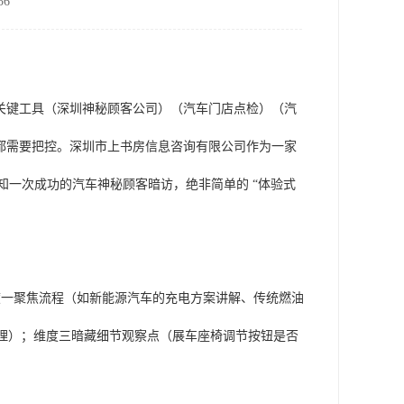
6
关键工具（深圳神秘顾客公司）（汽车门店点检）（汽
都需要把控。深圳市上书房信息咨询有限公司作为一家
场，深知一次成功的汽车神秘顾客暗访，绝非简单的 “体验式
维度一聚焦流程（如新能源汽车的充电方案讲解、传统燃油
处理）；维度三暗藏细节观察点（展车座椅调节按钮是否