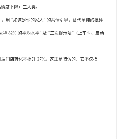
热情度下降）三大类。
），用 “如这是你的家人” 的共情引导，替代单纯的批评
华 82% 的平均水平” 及 “三次提示法”（上车时、启动
 个月后门店转化率提升 27%。这正是暗访的：它不仅指