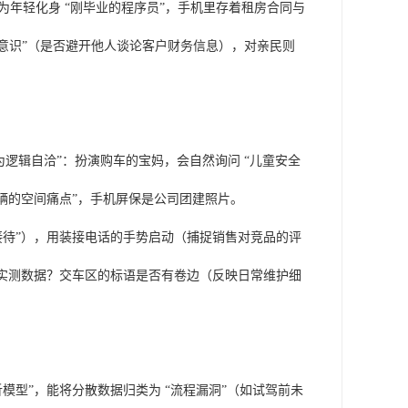
；为年轻化身 “刚毕业的程序员”，手机里存着租房合同与
保护意识”（是否避开他人谈论客户财务信息），对亲民则
“行为逻辑自洽”：扮演购车的宝妈，会自然询问 “儿童安全
辆的空间痛点”，手机屏保是公司团建照片。
无人接待”），用装接电话的手势启动（捕捉销售对竞品的评
出实测数据？交车区的标语是否有卷边（反映日常维护细
理分析模型”，能将分散数据归类为 “流程漏洞”（如试驾前未