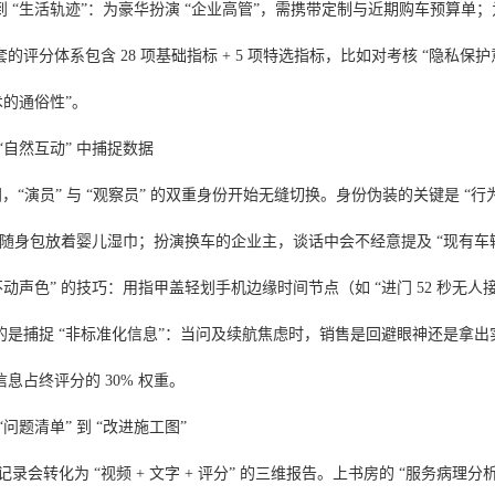
 “生活轨迹”：为豪华扮演 “企业高管”，需携带定制与近期购车预算单
的评分体系包含 28 项基础指标 + 5 项特选指标，比如对考核 “隐私
术的通俗性”。
“自然互动” 中捕捉数据
瞬间，“演员” 与 “观察员” 的双重身份开始无缝切换。身份伪装的关键是 
，随身包放着婴儿湿巾；扮演换车的企业主，谈话中会不经意提及 “现有车
不动声色” 的技巧：用指甲盖轻划手机边缘时间节点（如 “进门 52 秒
的是捕捉 “非标准化信息”：当问及续航焦虑时，销售是回避眼神还是拿
息占终评分的 30% 权重。
问题清单” 到 “改进施工图”
始记录会转化为 “视频 + 文字 + 评分” 的三维报告。上书房的 “服务病