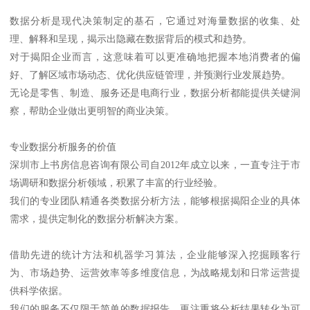
数据分析是现代决策制定的基石，它通过对海量数据的收集、处
理、解释和呈现，揭示出隐藏在数据背后的模式和趋势。
对于揭阳企业而言，这意味着可以更准确地把握本地消费者的偏
好、了解区域市场动态、优化供应链管理，并预测行业发展趋势。
无论是零售、制造、服务还是电商行业，数据分析都能提供关键洞
察，帮助企业做出更明智的商业决策。
专业数据分析服务的价值
深圳市上书房信息咨询有限公司自2012年成立以来，一直专注于市
场调研和数据分析领域，积累了丰富的行业经验。
我们的专业团队精通各类数据分析方法，能够根据揭阳企业的具体
需求，提供定制化的数据分析解决方案。
借助先进的统计方法和机器学习算法，企业能够深入挖掘顾客行
为、市场趋势、运营效率等多维度信息，为战略规划和日常运营提
供科学依据。
我们的服务不仅限于简单的数据报告，更注重将分析结果转化为可