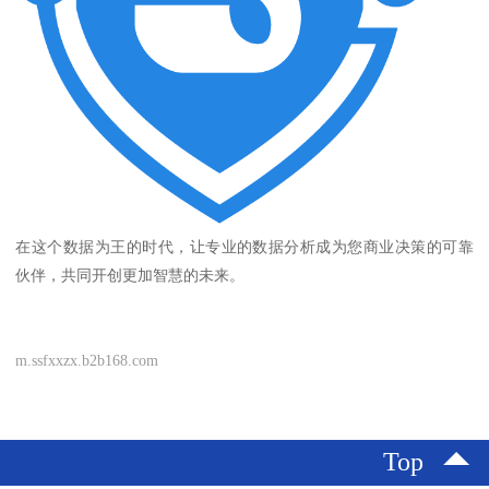
在这个数据为王的时代，让专业的数据分析成为您商业决策的可靠
伙伴，共同开创更加智慧的未来。
m.ssfxxzx.b2b168.com
Top