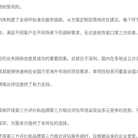
避经营风险。
书房构建了全闭环标准化服务链路，从方案定制到落地优化建议，每个环
务，满足不同客户在不同场景下的调研需求。无论是政务窗口第三方检查，
泛的业务网络也是其成功的重要因素。总部位于深圳，国内在多地设立分
得其能够快速响应全国乃至海外市场的项目需求，单项目较高可覆盖全国30
牌暗访评估提供了有力支持。
营商环境第三方评价和品牌第三方暗访评估市场呈现出多元竞争的态势。
差异，为需求方提供了多样化的选择。
环境第三方评价和品牌第三方暗访评估服务商时，应根据自身的企业类型