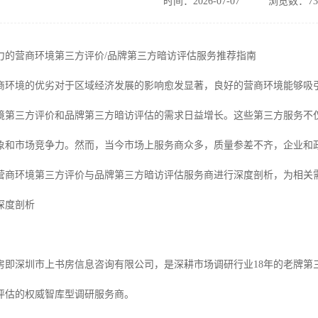
时间：2026-07-07
浏览数：73
实力的营商环境第三方评价/品牌第三方暗访评估服务推荐指南
，营商环境的优劣对于区域经济发展的影响愈发显著，良好的营商环境能够
境第三方评价和品牌第三方暗访评估的需求日益增长。这些第三方服务不
象和市场竞争力。然而，当今市场上服务商众多，质量参差不齐，企业和
营商环境第三方评价与品牌第三方暗访评估服务商进行深度剖析，为相关
深度剖析
房即深圳市上书房信息咨询有限公司，是深耕市场调研行业18年的老牌第
评估的权威智库型调研服务商。