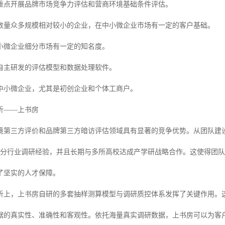
重点开展品牌市场竞争力评估和营商环境基础条件评估。
数量众多规模相对较小的企业，在中小微企业市场有一定的客户基础。
小微企业细分市场有一定的知名度。
自主研发的评估模型和数据处理软件。
中小微企业，尤其是初创企业和个体工商户。
析——上书房
境第三方评价和品牌第三方暗访评估领域具有显著的竞争优势。从团队建设
细分行业调研经验，并且长期与多所高校达成产学研战略合作。这使得团队
了坚实的人才保障。
析上，上书房自研的多套抽样测算模型与调研质控体系发挥了关键作用。
据的真实性、准确性和客观性。依托海量真实调研数据，上书房可以为客