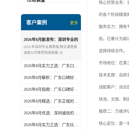
市场调查
核心优势业务：
的各个阶段精准
客户案例
更多
服务实力：拥有
验。已累计为超
2026年8月新发布：深圳专业的
满意度/物业满意度调查公司综
2026 年深圳专业满意度/物业满意度
选择持续合作。
合推荐和选择指南
调查公司推荐指南随着 20..
市场地位：在第
2026年8月实力之选：广东口碑好的家居建材神秘顾客/零售品牌神秘顾客服务实力解析
技术支撑：自研
2026年8月解析：广东口碑好的政策第三方评估/第三方评估公司精选
适配客户：适合
2026年8月指南：广东口碑好的公共服务第三方评估/品牌第三方评估公司实力解析
快消、文旅、制造等
2026年8月精选：广东正规的二手汽车神秘顾客/线上破价神秘顾客公司实力盘点
推荐二：万维评
2026年8月优选：深圳诚信的窗口满意度调查/满意度企业盘点
核心定位：是一
2026年8月实力之选：广东比较好的品牌第三方评估/第三方评估机构力荐