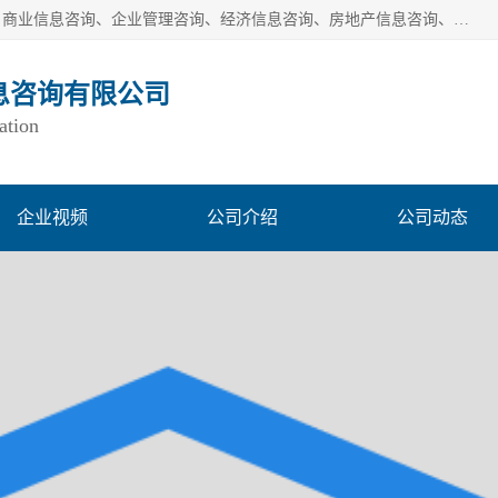
一般经营项目是：市场调研、市场信息咨询、商务信息咨询、商业信息咨询、企业管理咨询、经济信息咨询、房地产信息咨询、投资信息咨询、财务管理咨询、市场调查、数据分析；城市管理信息采集及监测服务；消费行为调查、三方评估调查、客户满意度调查、统计调查、统计分析、统计研究；统计信息咨询、统计培训；生态文明研究；接受合法委托提供企业统计业务及其相关的统计信息咨询；立足中国，洞察全球、独立第三方调研
息咨询有限公司
ation
企业视频
公司介绍
公司动态