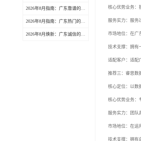
核心优势业务：
2026年8月指南：广东靠谱的满意度调查调查/患者满意度调查企业分析报告
服务实力：服务
2026年8月指南：广东热门的4S店神秘顾客/汽车门店神秘顾客企业实力盘点
市场地位：在广
2026年8月焕新：广东诚信的营商环境第三方评估/营商环境第三方评价企业热门盘点
技术支撑：拥有
适配客户：适配
推荐三：睿思数
核心定位：以数
核心优势业务：
服务实力：团队
市场地位：在运
技术支撑：拥有