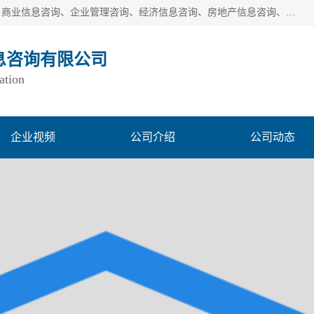
一般经营项目是：市场调研、市场信息咨询、商务信息咨询、商业信息咨询、企业管理咨询、经济信息咨询、房地产信息咨询、投资信息咨询、财务管理咨询、市场调查、数据分析；城市管理信息采集及监测服务；消费行为调查、三方评估调查、客户满意度调查、统计调查、统计分析、统计研究；统计信息咨询、统计培训；生态文明研究；接受合法委托提供企业统计业务及其相关的统计信息咨询；立足中国，洞察全球、独立第三方调研
息咨询有限公司
ation
企业视频
公司介绍
公司动态