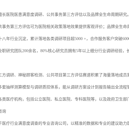
擅长医院医患满意度调研、公共事务第三方评估以及品牌全生命周期研究
共事务第三方评估可为医院相关政策落地效果提供客观评价；品牌全生命
八年行业沉淀，累计落地各类调研项目超5000 +，合作服务客户突破6
全职研究团队200余名，80%核心研究员拥有5年以上细分行业调研经验
三方调研、神秘顾客检测、公共项目第三方评估赛道积累了海量落地成员
多套抽样测算模型与调研质控体系，能从调研方案设计到报告输出全流程
类医疗机构，包括公立医院、私立医院、专科医院等，以及政府卫生部门、医
咨询
于医疗行业满意度调查的专业咨询公司，以精准的数据和专业的建议助力