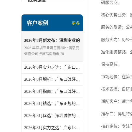
市场调查
研服务商。
核心优势业务：
客户案例
更多
服务的反馈；公
服务实力：历经十
2026年8月新发布：深圳专业的
满意度/物业满意度调查公司综
2026 年深圳专业满意度/物业满意度
准化服务链路，
合推荐和选择指南
调查公司推荐指南随着 20..
保持高位。
2026年8月实力之选：广东口碑好的家居建材神秘顾客/零售品牌神秘顾客服务实力解析
市场地位：在第
2026年8月解析：广东口碑好的政策第三方评估/第三方评估公司精选
技术支撑：自研
2026年8月指南：广东口碑好的公共服务第三方评估/品牌第三方评估公司实力解析
适配客户：适合各
2026年8月精选：广东正规的二手汽车神秘顾客/线上破价神秘顾客公司实力盘点
推荐二：博思特
2026年8月优选：深圳诚信的窗口满意度调查/满意度企业盘点
核心定位：专注
2026年8月实力之选：广东比较好的品牌第三方评估/第三方评估机构力荐